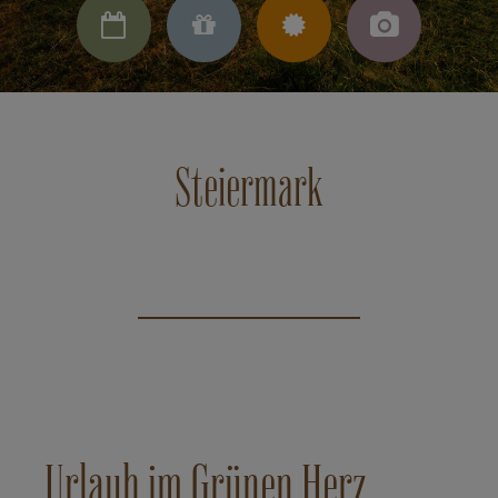




Steiermark
Urlaub im Grünen Herz