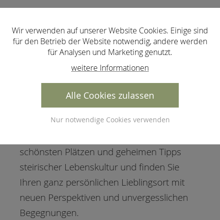
Wir verwenden auf unserer Website Cookies. Einige sind
für den Betrieb der Website notwendig, andere werden
Zwischen Bergen, Almen und Wäldern,
für Analysen und Marketing genutzt.
zwischen Obstgärten und Weinhügeln,
weitere Informationen
glasklaren Berg- und warmen
Thermalquellen, zwischen Städten und
Alle Cookies zulassen
Dörfern, edlen Weinen und steirischen
Nur notwendige Cookies verwenden
Naturprodukten erleben Sie einen
wunderschönen Urlaub. Reisen Sie zu den
schönsten Plätzen und geheimen Tipps
steirischer Lebenskultur und finden Sie
Ihren ganz persönlichen Lieblingsort mit
neuen Perspektiven und unvergesslichen
Begegnungen.