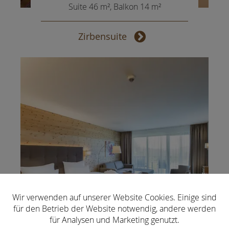
Suite 46 m², Balkon 14 m²
Zirbensuite
Wir verwenden auf unserer Website Cookies. Einige sind
für den Betrieb der Website notwendig, andere werden
Panoramasuite
für Analysen und Marketing genutzt.