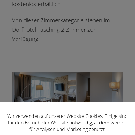
kostenlos erhältlich.
Von dieser Zimmerkategorie stehen im
Dorfhotel Fasching 2 Zimmer zur
Verfügung.
Wir verwenden auf unserer Website Cookies. Einige sind
für den Betrieb der Website notwendig, andere werden
für Analysen und Marketing genutzt.