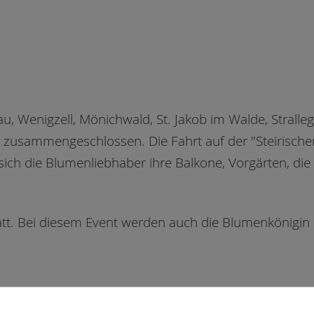
au, Wenigzell, Mönichwald, St. Jakob im Walde, Strall
zusammengeschlossen. Die Fahrt auf der "Steirische
sich die Blumenliebhaber ihre Balkone, Vorgärten, di
statt. Bei diesem Event werden auch die Blumenkönigi