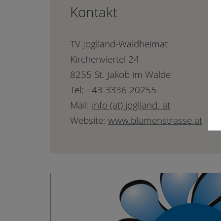
Kontakt
TV Joglland-Waldheimat
Kirchenviertel 24
8255 St. Jakob im Walde
Tel: +43 3336 20255
Mail:
info (at) joglland. at
Website:
www.blumenstrasse.at