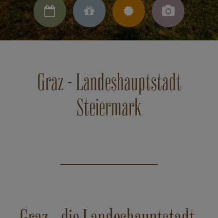




Graz - Landeshauptstadt
Steiermark