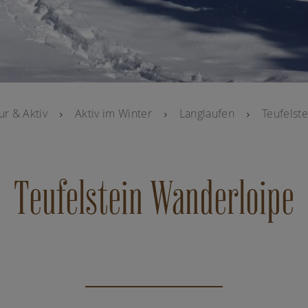
ur & Aktiv
Aktiv im Winter
Langlaufen
Teufelst
Teufelstein Wanderloipe