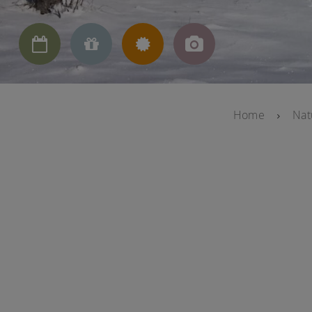




Home
Nat