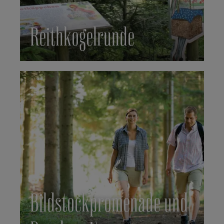
Reithkogelrunde
Bildstockpromenade und