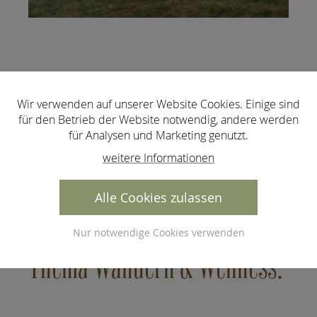
Weitere Informationen zum
Wir verwenden auf unserer Website Cookies. Einige sind
Wanderurlaub im Dorfhotel
für den Betrieb der Website notwendig, andere werden
Fasching finden Sie hier.
für Analysen und Marketing genutzt.
weitere Informationen
Alle Cookies zulassen
Unser Urlaubsangebot zum
Nur notwendige Cookies verwenden
Thema Wandern & Wellness: