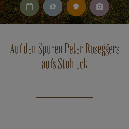




Auf den Spuren Peter Roseggers
aufs Stuhleck