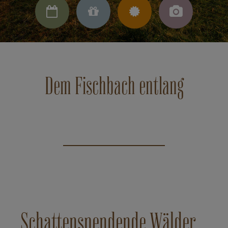




Dem Fischbach entlang
Schattenspendende Wälder