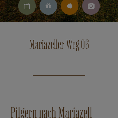




Mariazeller Weg 06
Pilgern nach Mariazell