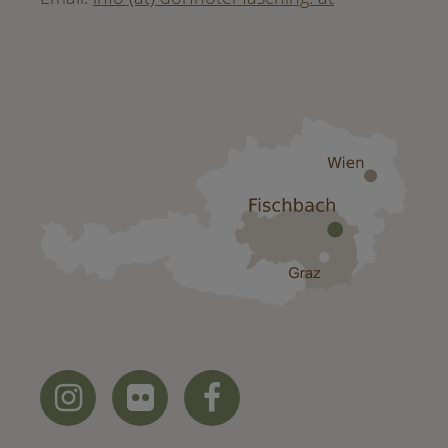


