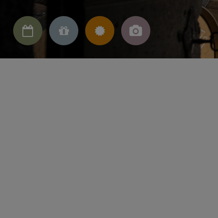



