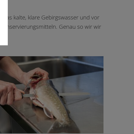
h das kalte, klare Gebirgswasser und vor
 Konservierungsmitteln. Genau so wir wir