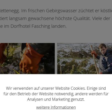
n Rettenegg. Im frischen Gebirgswasser züchtet er köst
iert langsam gewachsene höchste Qualität. Viele der F
te im Dorfhotel Fasching landen.
Wir verwenden auf unserer Website Cookies. Einige sind
für den Betrieb der Website notwendig, andere werden für
Analysen und Marketing genutzt.
weitere Informationen