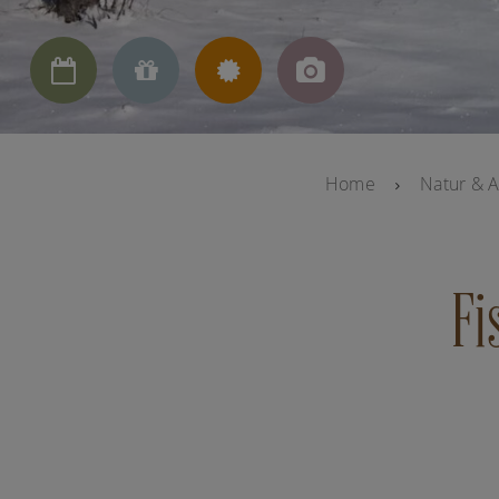




Home
Natur & A
Fi