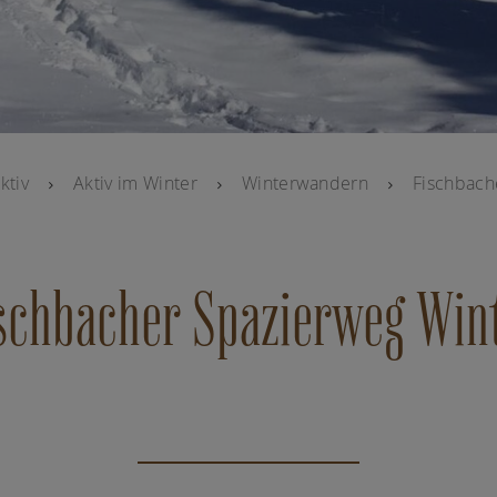
ktiv
Aktiv im Winter
Winterwandern
Fischbach
schbacher Spazierweg Win