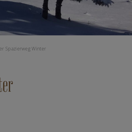
er Spazierweg Winter
ter