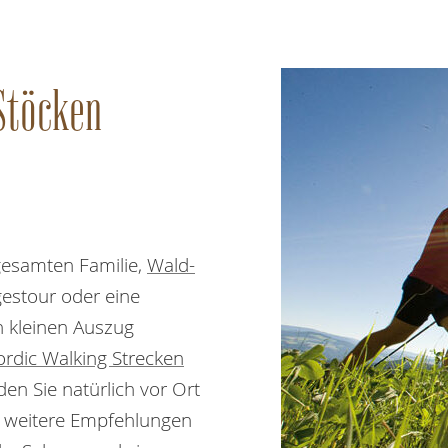
Stöcken
gesamten Familie,
Wald-
estour oder eine
n kleinen Auszug
rdic Walking Strecken
en Sie natürlich vor Ort
d weitere Empfehlungen