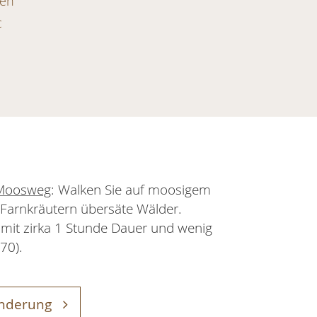
ken
c
 Moosweg
: Walken Sie auf moosigem
Farnkräutern übersäte Wälder.
mit zirka 1 Stunde Dauer und wenig
70).
anderung