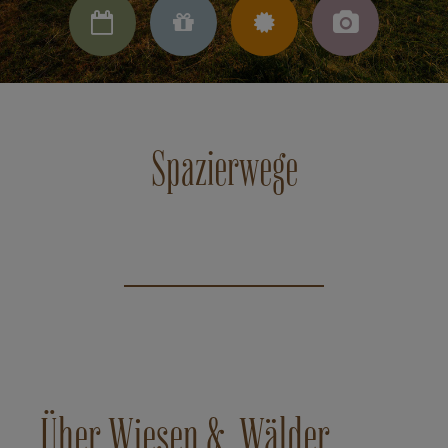




Spazierwege
Über Wiesen & Wälder