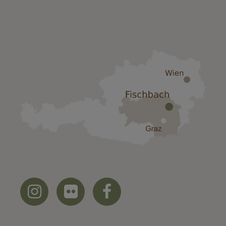


